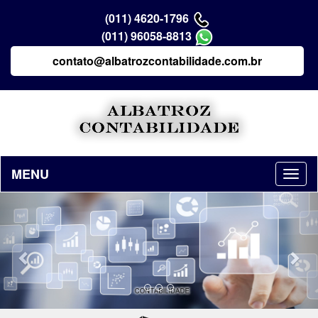
(011) 4620-1796
(011) 96058-8813
contato@albatrozcontabilidade.com.br
MENU
Previous
Nex