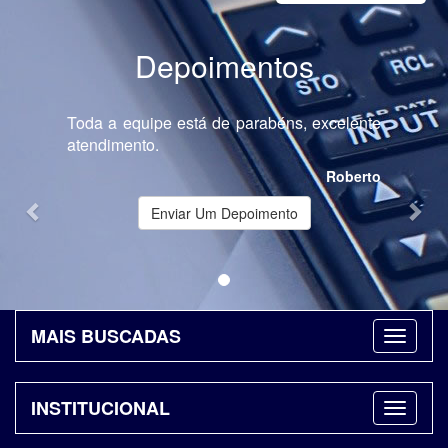
Depoimentos
Previous
Nex
Toda a equipe está de parabéns, excelente
atendimento.
Roberto
Enviar Um Depoimento
MAIS BUSCADAS
INSTITUCIONAL